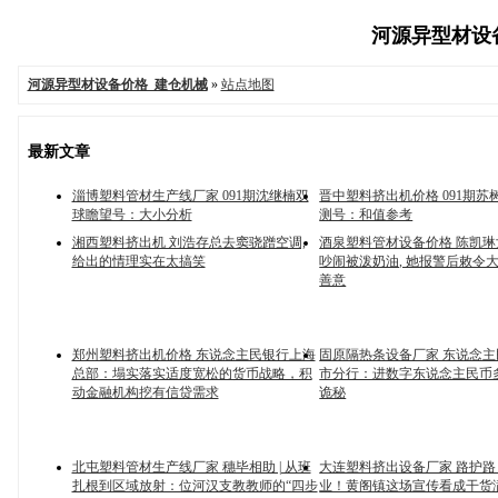
河源异型材设备价
河源异型材设备价格_建仓机械
»
站点地图
最新文章
淄博塑料管材生产线厂家 091期沈继楠双
晋中塑料挤出机价格 091期苏
球瞻望号：大小分析
测号：和值参考
湘西塑料挤出机 刘浩存总去窦骁蹭空调,
酒泉塑料管材设备价格 陈凯
给出的情理实在太搞笑
吵闹被泼奶油, 她报警后敕令
善意
郑州塑料挤出机价格 东说念主民银行上海
固原隔热条设备厂家 东说念
总部：塌实落实适度宽松的货币战略，积
市分行：进数字东说念主民币
动金融机构挖有信贷需求
诡秘
北屯塑料管材生产线厂家 穗毕相助 | 从班
大连塑料挤出设备厂家 路护
扎根到区域放射：位河汉支教教师的“四步
业！黄阁镇这场宣传看成干货