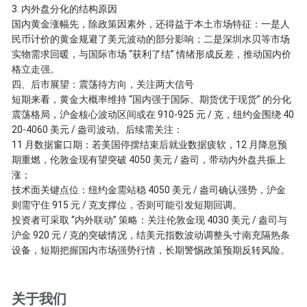
3. 内外盘分化的结构原因
国内黄金涨幅先，除政策因素外，还得益于本土市场特征：一是人
民币计价的黄金规避了美元波动的部分影响；二是深圳水贝等市场
实物需求回暖，与国际市场 “获利了结” 情绪形成反差，推动国内价
格立走强。
四、后市展望：震荡待方向，关注两大信号
短期来看，黄金大概率维持 “国内强于国际、期货优于现货” 的分化
震荡格局，沪金核心波动区间或在 910-925 元 / 克，纽约金围绕 40
20-4060 美元 / 盎司波动。后续需关注：
11 月数据窗口期：若美国停摆结束后就业数据疲软，12 月降息预
期重燃，伦敦金现有望突破 4050 美元 / 盎司，带动内外盘共振上
涨；
技术面关键点位：纽约金需站稳 4050 美元 / 盎司确认强势，沪金
则需守住 915 元 / 克支撑位，否则可能引发短期回调。
投资者可采取 “内外联动” 策略：关注伦敦金现 4030 美元 / 盎司与
沪金 920 元 / 克的突破情况，结美元指数波动调整头寸南充隔热条
设备，短期把握国内市场强势行情，长期警惕政策预期反转风险。
关于我们