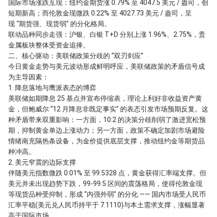
国际市场涨跌互现：纽约金期货涨 0.79% 至 4047.5 美元 / 盎司，创
短期新高；而伦敦金现微跌 0.22% 至 4027.73 美元 / 盎司，呈
现 “期货强、现货弱” 的分化格局。
联动品种同步走强：沪银、白银 T+D 分别上涨 1.96%、2.75%，贵
金属板块整体受资金追捧。
二、核心驱动：美联储政策分歧的 “双刃剑应”
今日黄金走势与美元波动形成鲜明呼应，美联储政策的矛盾信号成
为主导因素：
1. 降息落地与鹰派表态的博弈
美联储如期降息 25 基点并宣布停缩表，理论上利好非收益资产黄
金，但鲍威尔 “12 月降息非既定事实” 的表态引发市场预期反复。这
种矛盾带来双重影响：一方面，10:2 的决策分歧削弱了激进宽松预
期，抑制黄金单边上涨动力；另一方面，政策不确定加剧市场避险
情绪南充隔热条设备，为金价提供底层支撑，推动纽约金等期货品
种冲高。
2. 美元窄震的边际支撑
伴随美元指数微跌 0.01% 至 99.5328 点，黄金获得汇率端支撑。但
美元并未出现趋势下跌，99-99.5 区间的震荡格局，使得伦敦金现
等现货品种受抑制，形成 “内强外弱” 的分化 —— 国内市场受人民币
汇率平稳(美元兑人民币持平于 7.1110)与本土需求支撑，涨幅显著
高于国际市场。