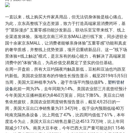
一直以来，线上购买大件家具用品，但无法切身体验是核心痛点。
为此，京东高整线下业态资源，致力于打造高端家居消费闭环，基
于“星际漫步” 五重零感功能沙发新品，联动乐至宝带来线下、线上
全渠道发体验。落地北京南三环京东MALL进行线下发，同步进驻全
国十余家京东MALL，让消费者能够亲身体验“五重零感”功能和真皮
的奢华质感，并整线上优势资源，项开启重磅新品日。这一“线下场
景体验+线上触达”模式，是京东有的核心能力，有解决了高端家居
消费中的“体验”痛点，为高价值交易奠定了坚实的信任基础。
在周一开盘前，所有大豆约隔夜均触及新低，豆粕和豆油也均跌至
约新低。美国农业部发布的作物生长报告显示，截至2019年5月5日
当周，美国大豆种植率为6%，逊于市场平均预估值8%，
塑料管材
设备
此前一周为3%，去年同期为14%。美国农业部三月底曾经预计
今年美国大豆播种面积为8460万英亩，同比下降5%。美豆出口销
售依然疲软，美国农业部周度销售报告显示，截至4月25日的一
周，美国大豆出口净销售量为31.34万吨，低于业内预期低端40万
吨南充隔热条设备，比上周低了47%，比四周均值低了61%，本年
度迄今为止，美国大豆出口销售总量已达4513.73万吨，比上年同
期减少17.6%。南美大豆丰收，今年巴西大豆产量可能达到1.1546