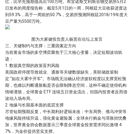
亿，比早先预期值高出100万吨。布宜诺斯艾利斯谷物交易所5月2
日发布的周度报告称，截至5月1日的一周，阿根廷大豆收获进度达
到59.3%，高于一周前的50.7%，交易所预测阿根廷2018/19年度大
豆产量为5500万吨。
图为大家健投负责人杨宽在论坛上发言
三、关键制约与支撑：三重因素定方向
当前黄金市场的多空博弈聚焦于三大核心变量，决定短期波动轨
迹：
1. 数据真空期的政策盲判风险
美国政府停摆导致就业、通胀等关键数据缺失，美联储政策制
定 “如在大雾中开车”。市场既无法确认经济疲软程度以支撑宽松预
期，也难以判断通胀黏是否会限制降息空间，这种不确定使得机构
情绪谨慎，全球黄金 ETF 连续五日资金流出，但国内投资者反而借
波动入场布局。
2. 地缘与长期基本面的底层支撑
尽管短期预期反复，中长期利好逻辑未改：中东局势、俄乌冲突等
地缘风险持续升温，强化黄金避险属；全球央行购金与滞胀担忧叠
加，世界黄金协会数据显示三季度全球黄金投资需求同比激增 4
7%，为金价提供坚实支撑。