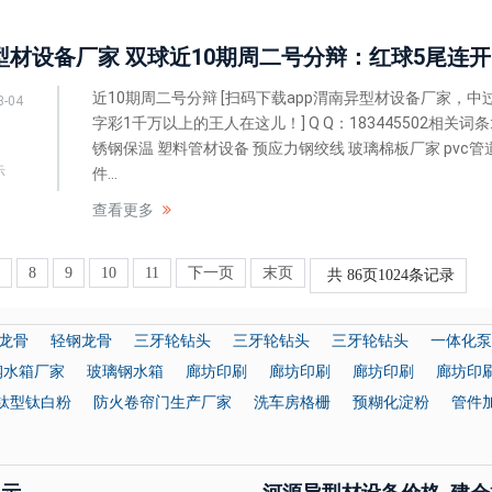
渭南
近10期周二号分辩 [扫码下载app渭南异型材设备厂家，中
8-04
字彩1千万以上的王人在这儿！] Q Q：183445502相关词条:
锈钢保温 塑料管材设备 预应力钢绞线 玻璃棉板厂家 pvc管
示
件...
查看更多
7
8
9
10
11
下一页
末页
共
86
页
1024
条记录
龙骨
轻钢龙骨
三牙轮钻头
三牙轮钻头
三牙轮钻头
一体化泵
钢水箱厂家
玻璃钢水箱
廊坊印刷
廊坊印刷
廊坊印刷
廊坊印
钛型钛白粉
防火卷帘门生产厂家
洗车房格栅
预糊化淀粉
管件