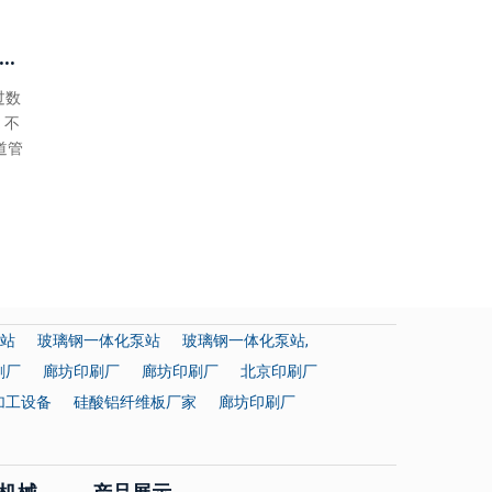
异型材设备厂家 双球近10期周二号分辩：红球5尾连开5期
过数
 不
道管
站
玻璃钢一体化泵站
玻璃钢一体化泵站,
刷厂
廊坊印刷厂
廊坊印刷厂
北京印刷厂
加工设备
硅酸铝纤维板厂家
廊坊印刷厂