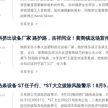
8-06
穿搭极度需要解析检朴的作风。 但对微胖女生而言，年四
穿搭显瘦王人是刚需。如何兼顾解析检朴，同期穿出显瘦果
示
前锋博主 Kendi Skeen ...
查看更多
铁路安全小事大连塑料挤出设备厂家，路护路东谈主东谈主
8-06
责。 近日，黄阁镇吉祥法办走进黄阁镇万科南公元小区，
展“5·26我路 护铁路，分享吉祥”主题宣布道育看成，把铁路
示
全知识送到宇宙“门口”，全力看...
查看更多
荆门隔热条设备 ST任子行、*ST大
又有两公司拔除风险警示。 8月3日晚间荆门隔热条设备，S
8-05
任子行(300311)、*ST大立(002214)发布公告，二者此前
提交的拔除其他风险警示、拔除退市风险警示的恳求均获取