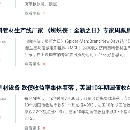
示
所审核原意。按照...
查看更多
《蜘蛛侠：极新之日》(Spider-Man: Brand New Day) 结
8-05
·赫兰德与漫威电影世界（MCU）的高歌力济南塑料管材生
厂家，在上映周末的专家票房预测达到 9.27 亿好意思元。...
示
查看更多
每经AI快讯，当地时辰7月30日，欧债收益率集体着落，英
8-04
10年期国债收益率跌5.1个基点报4.983，法国10年期国债
率跌2.2个基点报3.937，德国10年期国债收益率跌0.7个基
示
3.15...
查看更多