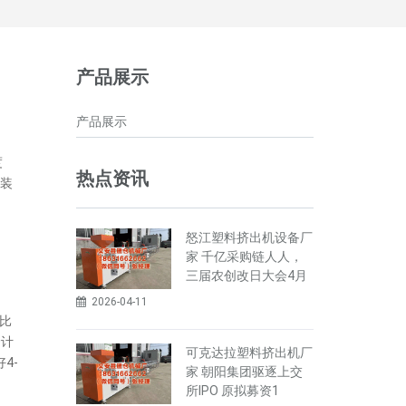
产品展示
产品展示
度
热点资讯
装
怒江塑料挤出机设备厂
家 千亿采购链人人，
三届农创改日大会4月
2026-04-11
 比
价计
可克达拉塑料挤出机厂
4-
家 朝阳集团驱逐上交
所IPO 原拟募资1