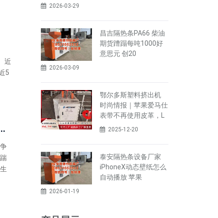
2026-03-29
昌吉隔热条PA66 柴油
期货蹧蹋每吨1000好
意思元 创20
 近
2026-03-09
近5
鄂尔多斯塑料挤出机
时尚情报｜苹果爱马仕
表带不再使用皮革，L
 陈凯琳女儿电影院吵闹被泼奶油, 她报警后敕令大对孩子多点善意
2025-12-20
争
泰安隔热条设备厂家
踹
iPhoneX动态壁纸怎么
生
自动播放 苹果
2026-01-19