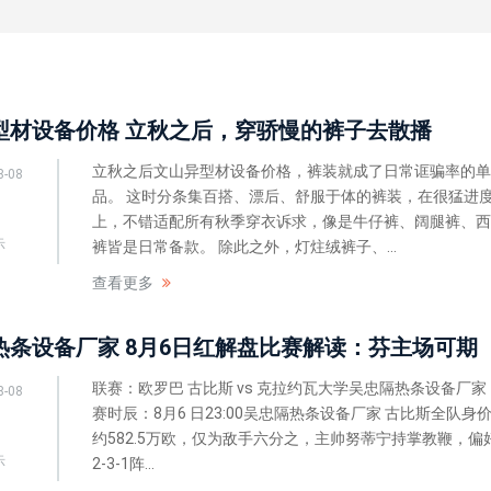
型材设备价格 立秋之后，穿骄慢的裤子去散播
立秋之后文山异型材设备价格，裤装就成了日常诓骗率的单
8-08
品。 这时分条集百搭、漂后、舒服于体的裤装，在很猛进
上，不错适配所有秋季穿衣诉求，像是牛仔裤、阔腿裤、西
示
裤皆是日常备款。 除此之外，灯炷绒裤子、...
查看更多
热条设备厂家 8月6日红解盘比赛解读：芬主场可期
联赛：欧罗巴 古比斯 vs 克拉约瓦大学吴忠隔热条设备厂家
8-08
赛时辰：8月6 日23:00吴忠隔热条设备厂家 古比斯全队身
约582.5万欧，仅为敌手六分之，主帅努蒂宁持掌教鞭，偏好
示
2-3-1阵...