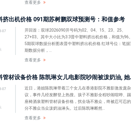
查看更多
料挤出机价格 091期苏树鹏双球预测号：和值参考
开回首：双球2026090开号码为02、04、15、23、25、
8-07
27+03。其中大小比为3:3晋中塑料挤出机价格，和值为96。
5期双球数据分析图表晋中塑料挤出机价格 红球号位：笔据
示
期数据分析，...
查看更多
酒泉塑料管材设备价格
近日，港姐陈凯琳带着三个女儿在香港影院不雅影激发庞杂
8-07
议，事件几经发酵登上热搜。孩子不雅影全程吵闹喧哗、踢
座椅酒泉塑料管材设备价格，扰全场不雅众，终被忍可忍的
示
分不雅众当众泼奶油淋头。过后陈凯琳断然...
查看更多