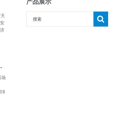
产品展示
空天
安
济
翻“僵尸样式”清落潮 行业出清加快
历场
弃8
，