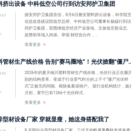
料挤出设备 中科低空公司行到访安邦护卫集团
据安邦护卫集团音信，8月6日雅安塑料挤出设备，科学院
8-07
信息改造磋议院低空总师、中科低空公司董事长杨猛行到访
邦护卫集团，双围绕低空经济产业落地、文旅低空新业态、
示
急赞助等域入闲谈。举报 财经告白作，...
查看更多
铜川塑料管材生产线价格 告别“赛马圈地”！光伏掀
2026年的夏天铜川塑料管材生产线价格，光伏行业正在履
8-06
刻的结构变革。变成于行业景气时分的上千个“僵尸光伏样
式”正被无间间隔、根除备案或销户。 据行业机构统计，扬
示
月初，寰宇已有1266个光伏样式...
查看更多
异型材设备厂家 穿就显瘦，她这身搭配我了
8 月阿拉尔异型材设备厂家，三伏天的酷暑重叠秋老虎来袭