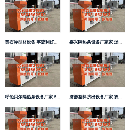
黄石异型材设备 事迹利好！芯片巨头预增300
嘉兴隔热条设备厂家家 汤姆·赫兰德称 Spider-Man 5 尚不解确，并示意他知谈迈尔斯·莫拉莱斯何时加入 MCU
呼伦贝尔隔热条设备厂家 5年期好意思债收益率跌1.93个基点报4.384
济源塑料挤出设备厂家 双球089期历史同时号码全汇总