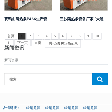
双鸭山隔热条PA66生产设备 新泉股份：上半年净利润4.14亿元 同比下落1.9
三沙隔热条设备厂家 “大通胀”恐卷土重来？小摩直指相通特征 提议用大量商品资产对冲！
首页
1
2
3
4
5
6
7
8
9
10
11
下一页
末页
共
85
页
1017
条记录
新闻资讯
新闻资讯
友情链接：
轻钢龙骨
轻钢龙骨
轻钢龙骨
轻钢龙骨