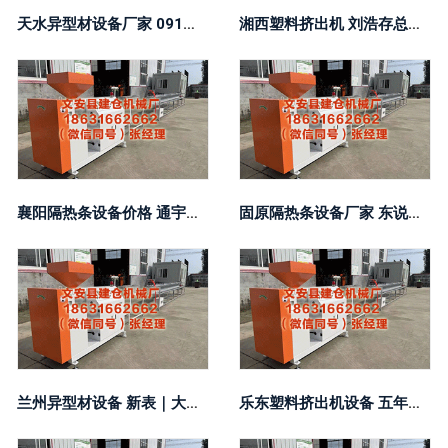
天水异型材设备厂家 091期康伟波双球展望号： 012路比参考
湘西塑料挤出机 刘浩存总去窦骁蹭空调, 给出的情理实在太搞笑
襄阳隔热条设备价格 通宇通讯浮现：佳贤通讯与英伟达不存在研发作相干
固原隔热条设备厂家 东说念主民银行北京市分行：进数字东说念主民币多场景应用诡秘
兰州异型材设备 新表｜大师限量150枚，本年的这枚计时码表，把赛车停在手上，这颜值真藏不住了
乐东塑料挤出机设备 五年跑出13个类改换药：广州个区的恒久主见产业解围