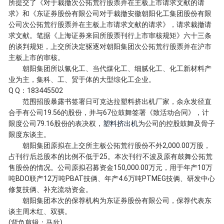
所提交了《对于裁撤次公拓荒行股票并在主板上市请求文献的请
求》和《东证券股份有限公司对于裁撤安徽朝阳化工集团股份有限
公司次公拓荒行股票并在主板上市请求文献的请求》，请求裁撤请
求文献。笔据《上海证券来回所股票刊行上市审核规矩》六十三条
的谈判规矩，上交所决定驱逐对朝阳集团次公拓荒行股票并在沪市
主板上市的审核。
朝阳集团所以氰化工、当代煤化工、细腻化工、化工新材料产
业为主，集科、工、贸于体的大型综化工企业。
Q Q：183445502
范围招股暴露书签署日可克达拉塑料挤出机厂家，余永发径直
合手有公司19.56的股份，并与67位鼓舞签署《致活动合同》，计
限度公司79.16股份的表决权，
塑料挤出机
为公司的控股鼓舞及骨子
限度东谈主。
朝阳集团原拟在上交所主板公拓荒行股份不外2,000.00万股，
占刊行后总股本的比例不低于25。本次刊行不波及原有鼓舞公拓荒
售股份的情况。公司原拟召募资金150,000.00万元，用于年产10万
吨BDO联产12万吨PBAT技俩、年产4.6万吨PTMEG技俩、研发中心
修复技俩、补充流动资金。
朝阳集团本次的保荐机构为东证券股份有限公司，保荐代表东
谈主周木红、双骐。
(背负剪辑：马欣)