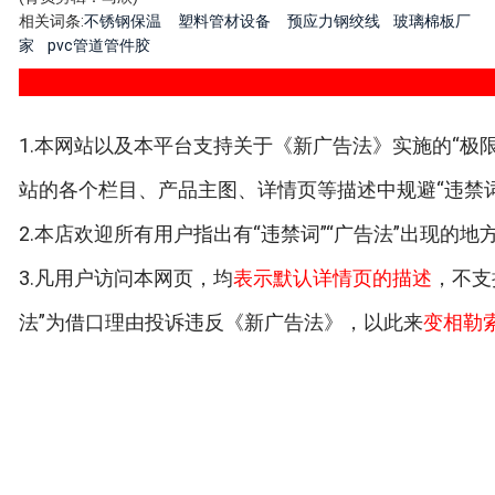
相关词条:
不锈钢保温
塑料管材设备
预应力钢绞线
玻璃棉板厂
家
pvc管道管件胶
1.本网站以及本平台支持关于《新广告法》实施的“极限
站的各个栏目、产品主图、详情页等描述中规避“违禁词
2.本店欢迎所有用户指出有“违禁词”“广告法”出现的
3.凡用户访问本网页，均
表示默认详情页的描述
，不支
法”为借口理由投诉违反《新广告法》，以此来
变相勒