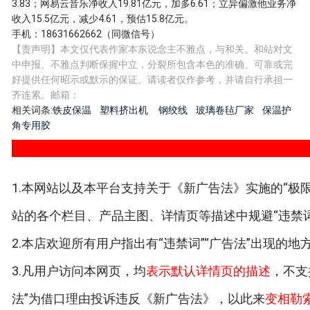
3.83；网易云音乐净收入19.81亿元，加多6.61；立异偏激他业务净
收入15.5亿元，减少4.61，预估15.8亿元。
手机：18631662662（同微信号）
【责声明】本文仅代表作家本东说念主不雅点，与和关。和站对文
中申报、不雅点判断保握中立，分裂所包含本色的准确、可靠或完
好提供任何昭示或默示的保证。请读者仅作参考，并请自行承担一
齐连累。邮箱：
相关词条:
铁皮保温
塑料挤出机
钢绞线
玻璃卷毡厂家
保温护
角专用胶
1.本网站以及本平台支持关于《新广告法》实施的“极限
站的各个栏目、产品主图、详情页等描述中规避“违禁词
2.本店欢迎所有用户指出有“违禁词”“广告法”出现的
3.凡用户访问本网页，均
表示默认详情页的描述
，不支
法”为借口理由投诉违反《新广告法》，以此来
变相勒