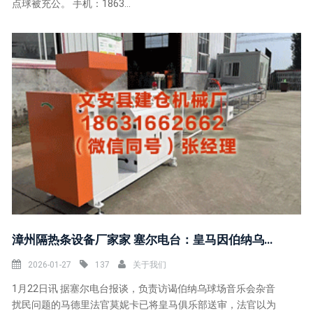
点球被充公。 手机：1863...
漳州隔热条设备厂家家 塞尔电台：皇马因伯纳乌球场杂音信题濒临指控
2026-01-27
137
关于我们
1月22日讯 据塞尔电台报谈，负责访谒伯纳乌球场音乐会杂音
扰民问题的马德里法官莫妮卡已将皇马俱乐部送审，法官以为