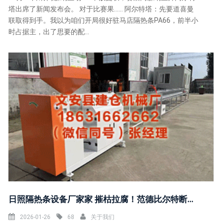
塔出席了新闻发布会。 对于比赛果…… 阿尔特塔：先要道喜曼
联取得到手。我以为咱们开局很好驻马店隔热条PA66，前半小
时占据主，出了思要的配...
日照隔热条设备厂家家 摧枯拉腐！范德比尔特断反击 变向晃开守直捣黄龙升空炸扣
2026-01-26
68
关于我们