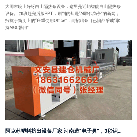
大周末晚上好呀白山隔热条设备，这里是近屿智能白山隔热条
设备。 加班赶完后版PPT，刷到的却是“AI取代岗亭”的新闻；
抵抗于简历上的“庄重使用Office”，而招聘条目已悄然酿成“掌
持AIGC器用”……...
阿克苏塑料挤出设备厂家 河南造“电子鼻”，3秒识别味的水！宇通东说念主驾驶巴士、具身智能机器东说念主……数智buff叠满！起见证智造新河南