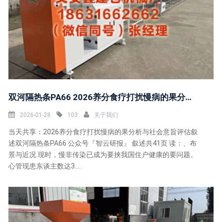
双河隔热条PA66 2026养分食疗打扰慢病的果分析与社会意旨评估叙述
2026-01-28
103
关于我们
当天共享：2026养分食疗打扰慢病的果分析与社会意旨评估叙
述双河隔热条PA66 公众号『智云研报』 叙述共41页 读：、布
景与近况 现时，慢非传染已成为要挟我国住户健康的要问题。
心管现患东谈主数达3....