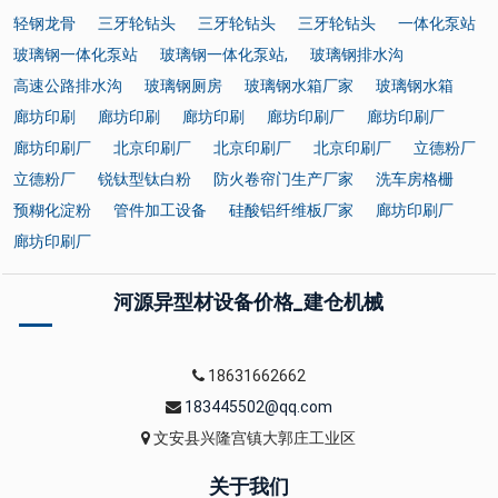
轻钢龙骨
三牙轮钻头
三牙轮钻头
三牙轮钻头
一体化泵站
玻璃钢一体化泵站
玻璃钢一体化泵站,
玻璃钢排水沟
高速公路排水沟
玻璃钢厕房
玻璃钢水箱厂家
玻璃钢水箱
廊坊印刷
廊坊印刷
廊坊印刷
廊坊印刷厂
廊坊印刷厂
廊坊印刷厂
北京印刷厂
北京印刷厂
北京印刷厂
立德粉厂
立德粉厂
锐钛型钛白粉
防火卷帘门生产厂家
洗车房格栅
预糊化淀粉
管件加工设备
硅酸铝纤维板厂家
廊坊印刷厂
廊坊印刷厂
河源异型材设备价格_建仓机械
18631662662
183445502@qq.com
文安县兴隆宫镇大郭庄工业区
关于我们