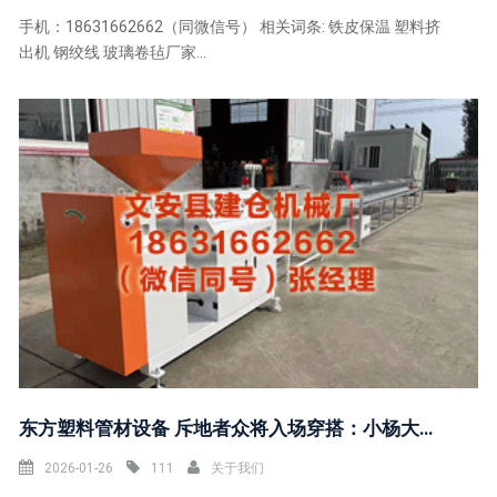
手机：18631662662（同微信号） 相关词条: 铁皮保温 塑料挤
出机 钢绞线 玻璃卷毡厂家...
东方塑料管材设备 斥地者众将入场穿搭：小杨大学生穿搭 格兰特好意思 乐福粉通顺装
2026-01-26
111
关于我们