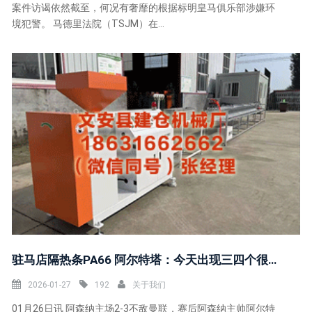
案件访谒依然截至，何况有奢靡的根据标明皇马俱乐部涉嫌环
境犯警。 马德里法院（TSJM）在...
驻马店隔热条PA66 阿尔特塔：今天出现三四个很是规错误，敌手收拢了契机配得上到手
2026-01-27
192
关于我们
01月26日讯 阿森纳主场2-3不敌曼联，赛后阿森纳主帅阿尔特