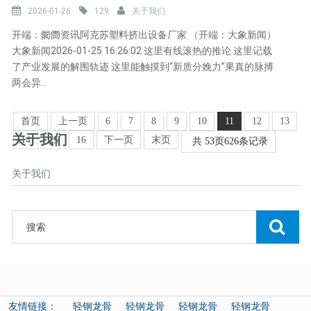
2026-01-26
129
关于我们
开端：阛阓资讯阿克苏塑料挤出设备厂家 （开端：大象新闻）
大象新闻2026-01-25 16:26:02 这里有线滚热的推论 这里记载
了产业发展的解围轨迹 这里能触摸到“新质分娩力”果真的脉搏
两会异...
首页
上一页
6
7
8
9
10
11
12
13
关于我们
14
15
16
下一页
末页
共
53
页
626
条记录
关于我们
友情链接：
轻钢龙骨
轻钢龙骨
轻钢龙骨
轻钢龙骨