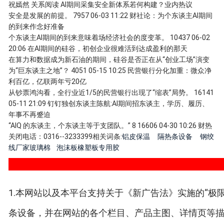
祝嫣然 关系阅读 AI期间采集安全新体系若何构建？业内热议
安全是发展的前提。 7957 06-03 11:22 财社论：为个东谈主AI期间
的到来作念好准备
个东谈主AI期间的到来意味着场经济社会的度变革。 10437 06-02
20:06 在AI期间的硅谷，初创企业很难活到达成盈利的那天
在算力和数据成为新石油的期间，硅谷是否正在从“创业工场”演变
为“巨东谈主之地”？ 4051 05-15 10:25 民营银行分化加重：微众净
利百亿，亿联两年亏20亿
从钞票鸿沟看，全行业近1/5的民营银行出现了“缩表”局势。 16141
05-11 21:09 钉钉独创东谈主陈航:AI期间招东谈主，学历、履历、
年事不再蹙迫
“AIQ 的东谈主，个东谈主等于支团队。” 8 16606 04-30 10:26 财热
关闭电话：0316--3233399相关词条:
铝皮保温
隔热条设备
钢绞
线厂家
玻璃棉
泡沫板橡塑板专用胶
1.本网站以及本平台支持关于《新广告法》实施的“极限
条设备，并在网站的各个栏目、产品主图、详情页等描