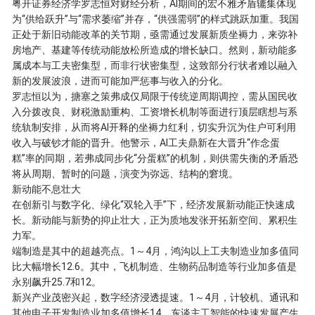
粤开证券经济学罗志恒对财经分析，AI期间的宏不雅矛盾辘集体现
为“供给跃升”与“需求萎缩”并存，“供强需弱”的样式跳跃加重。我国
正处于新旧动能改革的关节期，亟需通过发展新质坐褥力，来弥补
房地产、基建等传统动能放松所造成的增长缺口。然则，新动能多
属成本与工夫密集型，而非行状密集型，这致部分行状者难以融入
新的发展波浪，进而可能加严惩事与收入的分化。
罗志恒以为，搪塞之策弗成仅局限于传统逆周期调控，需从国民收
入分拨改良、财税激励重构、工资增长机制等面进行顶层瞎想与系
统轨制安排，从而将AI开释的坐褥力红利，切实升沉为住户可利用
收入与破钞才能的晋升。他警示，AI工夫鼎新在大晋升“作念蛋
糕”率的同期，若弗成同步化“分蛋糕”的机制，则供需失衡的矛盾恐
将从周期、暂时的问题，演变为弥远、结构的窘境。
新动能不息壮大
在创新引与数字化、绿化“双轮入手”下，经济发展新动能正快速成
长。新动能与新势的抑止壮大，正为质地发张开拓新空间、累积生
力军。
端制造是其中的超越亮点。1～4月，鸿沟以上工夫制造业加多值同
比大幅增长12.6。其中，飞机制造、生物药品制造等行业加多值是
永别飙升25.7和12。
新兴产业茂密兴起，数字经济浸透提速。1～4月，计较机、通讯和
其他电子开发制造业加多值增长14。东谈主工智能的快速发展产生