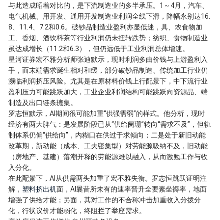
与此造成昭着对比的，是下流制造业的多半承压。1～4月，汽车、
电气机械、用开发、通用开发制造业利润全线下滑，降幅永别达16.
8、11.4、7.2和0.6。破钞品制造业盈利亦显低迷，具、农食物加
工、香烟、酒饮料茶等行业利润仍未扭转跌势；纺织、食物制造业
虽达成增长（11.2和6.3），但仍远低于工业利润总体增速。
星河证券宏不雅分析师张迪默示，现时利润多由价钱与上游盈利入
手，而末端需求诞生相对和缓，部分破钞品制造、传统加工行业仍
濒临利润挤压风险。尤其是在原材料价钱上行配景下，中下流行业
盈利压力可能跳跃加大，工业企业利润结构可能跳跃向资源品、端
制造及出口链条辘集。
罗志恒默示，AI期间很可能加重“供强需弱”的样式。他分析，现时
经济有两大脾气：是发展阶段已从“供给阑珊”转向“需求不及”，但轨
制体系仍偏“供给向”，内糊口在供过于求倾向；二是处于新旧动能
改革期，新动能（成本、工夫密集型）对劳能源吸纳不及，旧动能
（房地产、基建）落潮开释的劳能源难以融入，从而激勉工作与收
入分化。
在此配景下，AI从供需两头加重了宏不雅失衡。罗志恒跳跃证明注
解，
塑料挤出机
面，AI曩昔所未有的速率晋升全要素坐褥率，地面
增强了供给才能；另面，其对工作的不合称冲击加重收入分拨分
化，行状议价才能弱化，终阻拦了举座需求。