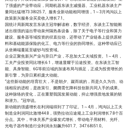
了强盛的产业带动应，同期机器东谈主减慢器、工业机器东谈主产
量同比猛增73.3和25.7。服务业新动能相同增强，1～3月鸿沟以上
政策新兴服务业买卖收入增长7.1。
国统计局新闻发言东谈主冠华解读称，数字经济、东谈主工智能阐
述出很强的溢出带动泉州隔热条设备，除了关于电子等行业和算力
建设、服务器等域投资的径直拉动，还带动了产业链条上提供原材
料和基础能源保险的化工、电力等行业的协同增长。这种带动应已
从坐褥端蔓延至破钞与投资域。
企业正聚焦新兴产业与异日产业，不息加大工夫域投资。1～4月，
工夫产业投资同比增长6.1，增速显耀于沿途投资。在东谈主工智
能、具身智能、6G等前沿域的加速布局与插足，正成为投资增长的
新引擎，为异日累积庞大动能。
“这些新动能的培育壮大，不是朝夕、蹴而就的，而是久久为功、动
须相应的进程，是政策引、阛阓需乞降科技创新共同入手的成果。
这种脉络的变化，正在重塑我国发展动能，抑止增强质地发展的韧
和潜力。”冠华说。
新动能的强盛增长在利润端得到了了印证。1～4月，鸿沟以上工夫
制造业利润同比激增44.8，强势拉动沿途规上工业利润增长7.8个百
分点。其中，半体关系产业爆发式增长，带动电子用材料、光纤、
光电子器件制造行业利润永别飙升601.7、347.6和51.0。