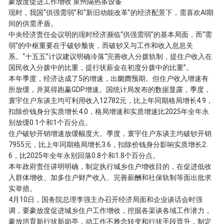
豪放度促进工作增收 泉州隔热条设备
现时，我国“供强需弱”和“新旧动能改革”的经济配景下，需喜欢AI期
间的供需矛盾。
中央经济责任会议明的现时经济濒临“供强需弱”的基本局面，而“需
弱”的中枢重要在于破钞颓丧，而破钞又与工作和收入息息关
系。“十五五”计议建议明确冷落“完善收入分拨轨制，提住户收入在
国民收入分拨中的比重，提行状薪金在初度分拨中的比重”。
本年季度，经济达成了5的增速，出阛阓预期。但住户收入增速有
所放缓，并莫得跑赢GDP增速。国统计局发布的数据显露，季度，
寰宇住户东谈主均可利用收入12782元，比上年同期格局增长4.9，
扣除价钱身分实质增长4.0，格局增速和实质增速比2025年全年永
别放缓0.1个和1个百分点。
住户破钞开销增速放缓幅度大。季度，寰宇住户东谈主均破钞开销
7955元，比上年同期格局增长3.6，扣除价钱身分影响实质增长2.
6，比2025年全年永别回落0.8个和1.8个百分点。
本年政府责任讲明明确，制定执行城乡住户增收目的，在促进低收
入群体增收、加多住户财产收入、完善薪酬和社保轨制等面出批求
实举措。
4月10日，国务院总理李强主办召开经济局面和企业谈话会时强
调，要豪放度促进城乡住户工作增收，挖掘各渠谈各域工作潜力，
豪放培育新行状新岗亭，动工作不雅念转变和行状手段晋升，制定