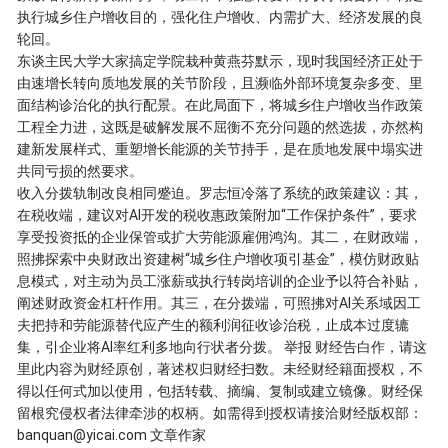
执行城乡住户增收目的，强化住户增收、内需扩大、经济发展的良
轮回。
东谈主民大学大家搞定学院栽种黄燕芬默示，现时我国经济正处于
由速增长转向质地发展的关节阶段，且濒临外部环境复杂多变、里
面结构诊治化的执行配景。在此局面下，将城乡住户增收当作政策
工程全力进，这既是破解发展不屈衡不充分问题的然选拔，亦然构
建新发展样式、重塑增长能源的关节持手，是在质地发展中塌实进
共同亏损的然要求。
收入分拨轨制改良相同蹙迫。罗志恒冷落了系统的政策建议：其，
在税收端，建议对AI开发的税收惠政策附加“工作保护条件”，要求
享受投资抵的企业保管或扩大劳能源雇佣鸿沟。其二，在财政端，
照拂探索中央财政出资建树“城乡住户增收项引基金”，模仿财政贴
息模式，对主动为员工涨薪或执行转岗培训的企业予以符合补贴，
阐述财政资金杠杆作用。其三，在分拨端，可照拂对AI关系域因工
夫把持和劳能源替代应产生的额利润征收诊治税，止成本过度辘
集，引企业将AI率红利多地向行状者分拨。 举报 财经告白作，请这
里此内容为财经原创，著述权归财经扫数。未经财经籍面授权，不
得以任何式加以使用，包括转载、摘编、复制或建立镜像。财经保
留根究侵权者法律牵涉的权柄。如需得到授权请接洽财经版权部：
banquan@yicai.com 文章作家