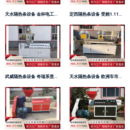
天水隔热条设备 金杯电工：目前有个别产品间接供应给相关核聚变研究机构进行预研
定西隔热条设备 受贿1.11亿余元 宁夏回族自治区政协原党组书记、主席齐同生一审被判死缓
武威隔热条设备 奇瑞系贵的车开启预售，理想i6上市|一周车闻
天水隔热条设备 欧洲车市增长快的是一个中国品牌