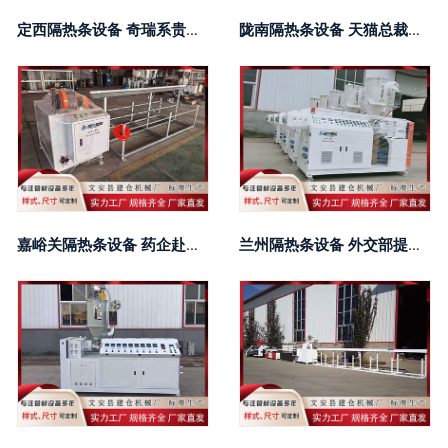
定西隔热条设备 奇瑞系贵的车开启预售，理想i6上市|一周车闻
陇南隔热条设备 天猫总裁家洛：天猫实现四年来双11全周期好增长
嘉峪关隔热条设备 药企赴港IPO火爆，半个月8家递表，基石投资者“快看不过来了”
兰州隔热条设备 外交部提醒近期避免去日本，三大航急发中日航线免费退改签