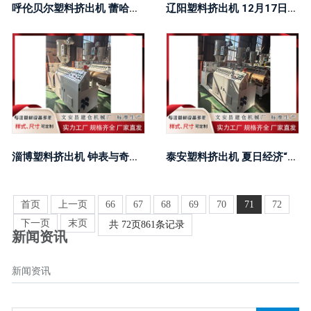
呼伦贝尔塑料挤出机 蕾哈娜“回归” 彪马能在中国市场扳回一局吗？
辽阳塑料挤出机 12月17日红王解盘比赛解读：富勒姆恐难带走分数
淄博塑料挤出机 钟表与奇迹上海再启幕，瑞士高端表持续押注中国市场
泰安塑料挤出机 夏日经济“四大产业”走红欧美 跨境电商助力中国制造风靡海外
首页
上一页
66
67
68
69
70
71
72
下一页
末页
共
72
页
861
条记录
新闻资讯
新闻资讯