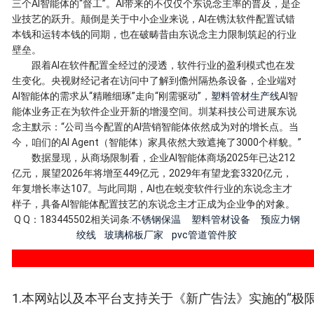
三个AI智能体的“督工”。AI带来的不仅仅个东说念主率的普及，是企
业技艺的跃升。颠倒是关于中小企业来说，AI在镌汰软件配置试错
本钱和运转本钱的同期，也在破畴昔由东说念主力限制筑起的行业
壁垒。
跟着AI在软件配置全经过的浸透，软件行业的盈利模式也在发
生变化。央视财经记者在访问中了解到儋州隔热条设备，企业端对
AI智能体的需求从“精雕细琢”走向“刚需驱动”，
塑料管材生产线
AI智
能体业务正在为软件企业开新的增漫空间。圳某科技公司进展东说
念主默示：“公司当今配置的AI营销智能体依然成为对的增长点。当
今，咱们的AI Agent（智能体）家具依然大致遮掩了3000个样貌。”
数据显现，从商场限制看，企业AI智能体商场2025年已达212
亿元，展望2026年将增至449亿元，2029年有望龙套3320亿元，
年复增长率达107。与此同期，AI也在蜕变软件行业的东说念主才
样子，具备AI智能体配置技艺的东说念主才正成为企业争的对象。
Q Q：183445502相关词条:
不锈钢保温
塑料管材设备
预应力钢
绞线
玻璃棉板厂家
pvc管道管件胶
1.本网站以及本平台支持关于《新广告法》实施的“极限