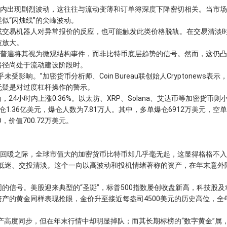
内出现剧烈波动，这往往与流动变薄和订单簿深度下降密切相关。当市场
似“闪烛线”的尖峰波动。
交易机器人对异常报价的反应，也可能触发此类价格脱轨。在交易清淡
被放大。
普遍将其视为微观结构事件，而非比特币底层趋势的信号。然而，这仍凸
路径尚处于流动建设阶段时。
。”加密货币分析师、Coin Bureau联创始人Cryptonews表示
无疑是对过度杠杆操作的警示。
4小时内上涨0.36%。以太坊、XRP、Solana、艾达币等加密货币则
爆仓1.36亿美元，爆仓人数为7.81万人。其中，多单爆仓6912万美元，空
SD，价值700.72万美元。
回暖之际，全球市值大的加密货币比特币却几乎毫无起，这显得格格不入
势低迷、交投清淡。这个一向以高波动和投机情绪著称的资产，在年末意外
信号。美股迎来典型的“圣诞”，标普500指数屡创收盘新高，科技股及
产的黄金同样表现抢眼，金价升至接近每盎司4500美元的历史高位，全
高度同步，但在年末行情中却明显掉队；而其长期标榜的“数字黄金”属