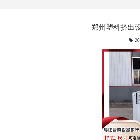
郑州塑料挤出
20