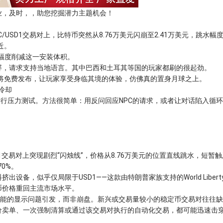
，及时，，助您挖掘潜力主题机会！
SD1交易对上，比特币突然从8.76万美元闪崩至2.41万美元，跳水幅
近。
大幅度削减这一安装体积。
屏，请求支持当地语言。其中巴西和土耳其等国的玩家都刷的很起劲。
即将免费发布，让玩家享受身临其境的体验，仿佛真的置身月球之上。
冷却
进行压力测试。方法很简单：用反问回应NPC的请求，或者让对话陷入循环
易对上突现剧烈“闪烛线”，价格从8.76万美元的位置直线跳水，短暂触及
0%。
，似乎仅局限于USD1——这款由特朗普家族支持的World Libert
特币价格重回主流市场水平。
能的显示问题引发，而非崩盘。新兴或交易量较小的稳定币交易对往往缺
价卖单、一次强制清算或通过该交易对执行的自动化交易，都可能迅速击