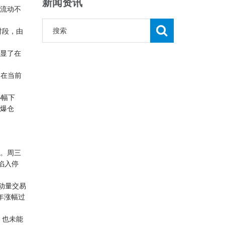
新闻资讯
流动不
时段，由
显了在
，在当前
小幅下
单爆仓
。周三
陷入停
动量交易
年涨幅过
，也未能