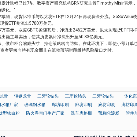
幅已过7%。数字资产研究机构BRN研究主管Timothy Misir表示，
缘化。”
现货比特币与以太坊ETF在12月24日再现资金外流。SoSoValue
现货ETF则流出5700万美元。
万美元。灰度GBTC紧随其后，净流出2462万美元。以太坊现货ETF同
元流出额主导卖压，使其历史累计净流出升至50.83亿美元。
、做市柜台缩减头寸、持仓策略转向防御。在此环境下，即使小额订单
投资者更倾向持有现金而非在流动薄弱时段维持风险敞口之时。
龙骨
轻钢龙骨
三牙轮钻头
三牙轮钻头
三牙轮钻头
一体化泵
钢水箱厂家
玻璃钢水箱
廊坊印刷
廊坊印刷
廊坊印刷
廊坊印
钛型钛白粉
防火卷帘门生产厂家
洗车房格栅
预糊化淀粉
管件