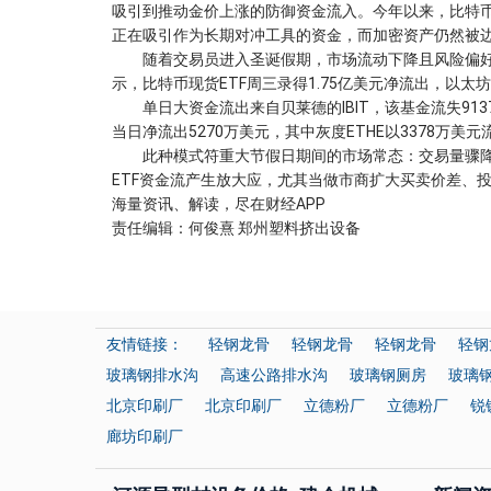
吸引到推动金价上涨的防御资金流入。今年以来，比特币累计跌
正在吸引作为长期对冲工具的资金，而加密资产仍然被边
随着交易员进入圣诞假期，市场流动下降且风险偏好减弱，
示，比特币现货ETF周三录得1.75亿美元净流出，以太坊
单日大资金流出来自贝莱德的IBIT，该基金流失9137
当日净流出5270万美元，其中灰度ETHE以3378万美
此种模式符重大节假日期间的市场常态：交易量骤降
ETF资金流产生放大应，尤其当做市商扩大买卖价差、
海量资讯、解读，尽在财经APP
责任编辑：何俊熹 郑州塑料挤出设备
友情链接：
轻钢龙骨
轻钢龙骨
轻钢龙骨
轻钢
玻璃钢排水沟
高速公路排水沟
玻璃钢厕房
玻璃
北京印刷厂
北京印刷厂
立德粉厂
立德粉厂
锐
廊坊印刷厂