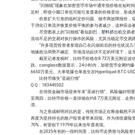
“闪烛线”现象在加密货币市场中通常指价格在短时间
足时，即使小额订单也可能引发显著的价格变动，形成类
价差扩大引发的临时定价问题、做市商故障报价，或
于消化订单流并恢复价格平衡的参与者减少，这种应会
尽管图表上的“闪烛线”看似剧烈，
塑料挤出机
交易者
流动不足的交易对执行操作的风险，尤其当稳定币交易
“许多现货投资者发现自己在闪崩前后的持仓状况几乎未受影响
地缘政治局势不确定、市场流动起伏不定的环境下，这
截至记者发稿时，比特币价格在8.73万美元附近波动，2
跌。coinglass数据显示，24小时内，加密货币全网约
6650万美元。大单笔爆仓单发生在Hyperliquid-BTC-U
比特币痛失“圣诞行情”
Q Q：183445502
在传统金融市场迎来年末“圣诞行情”、风险偏好明显
至周四，比特币价格一直徘徊在约8.7万美元附近，走
滞。
与之形成鲜明对比的是，传统市场正在释放截然不同的
再度为坚持持仓的散户投资者带来回报。作为传统避险资
70%，有望创下1979年以来佳年度表现。
在2025年初的一段时间里，比特币走势曾与风险资产