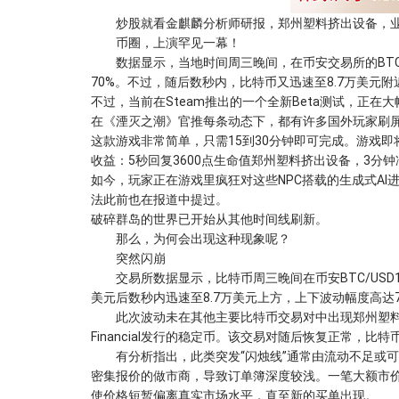
炒股就看金麒麟分析师研报，郑州塑料挤出设备，业
币圈，上演罕见一幕！
数据显示，当地时间周三晚间，在币安交易所的BTC/U
70%。不过，随后数秒内，比特币又迅速至8.7万美元附
不过，当前在Steam推出的一个全新Beta测试，正在
在《湮灭之潮》官推每条动态下，都有许多国外玩家刷
这款游戏非常简单，只需15到30分钟即可完成。游戏
收益：5秒回复3600点生命值郑州塑料挤出设备，3分钟
如今，玩家正在游戏里疯狂对这些NPC搭载的生成式AI
法此前也在报道中提过。
破碎群岛的世界已开始从其他时间线刷新。
那么，为何会出现这种现象呢？
突然闪崩
交易所数据显示，比特币周三晚间在币安BTC/USD1交
美元后数秒内迅速至8.7万美元上方，上下波动幅度高达7
此次波动未在其他主要比特币交易对中出现郑州塑料挤出设备
Financial发行的稳定币。该交易对随后恢复正常，比
有分析指出，此类突发“闪烛线”通常由流动不足或可
密集报价的做市商，导致订单簿深度较浅。一笔大额市
使价格短暂偏离真实市场水平，直至新的买单出现。