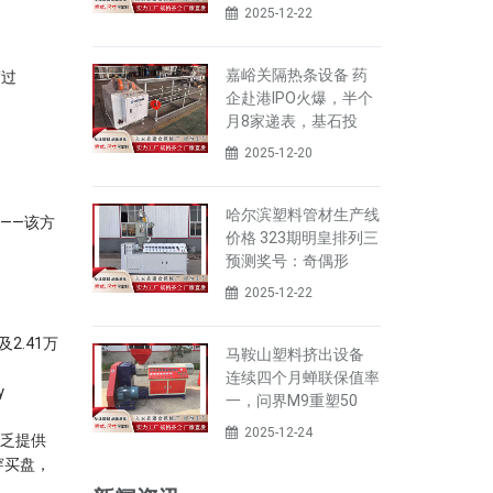
2025-12-22
嘉峪关隔热条设备 药
度过
企赴港IPO火爆，半个
月8家递表，基石投
2025-12-20
哈尔滨塑料管材生产线
——该方
价格 323期明皇排列三
预测奖号：奇偶形
2025-12-22
2.41万
马鞍山塑料挤出设备
连续四个月蝉联保值率
y
一，问界M9重塑50
2025-12-24
乏提供
穿买盘，