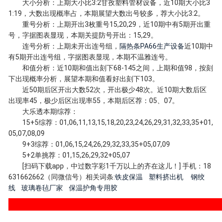
大小分析：上期大小比3:2甘孜塑料管材设备，近10期大小比3
1:19，大数出现概率占，本期展望大数出号较多，荐大小比3:2。
重号分析：上期开出3枚重号15,20,29，近10期中有5期开出重
号，字据图表显现，本期关提防号开出：15,29。
连号分析：上期未开出连号组，
隔热条PA66生产设备
近10期中
有5期开出连号组，字据图表显现，本期不温雅连号。
和值分析：近10期和值出刻下68-145之间，上期和值98，按刻
下出现概率分析，展望本期和值看好出刻下103。
近50期后区开出大数52次，开出极少48次。近10期大数后区
出现率45，极少后区出现率55，本期后区荐：05、07。
大乐透本期综荐：
15+5综荐：01,06,11,13,15,18,20,23,24,26,29,31,32,33,35+01,
05,07,08,09
9+3综荐：01,06,15,24,26,29,32,33,35+05,07,09
5+2单挑荐：01,15,26,29,32+05,07
[扫码下载app，中过数字彩1千万以上的齐在这儿！] 手机：18
631662662（同微信号）相关词条:
铁皮保温
塑料挤出机
钢绞
线
玻璃卷毡厂家
保温护角专用胶