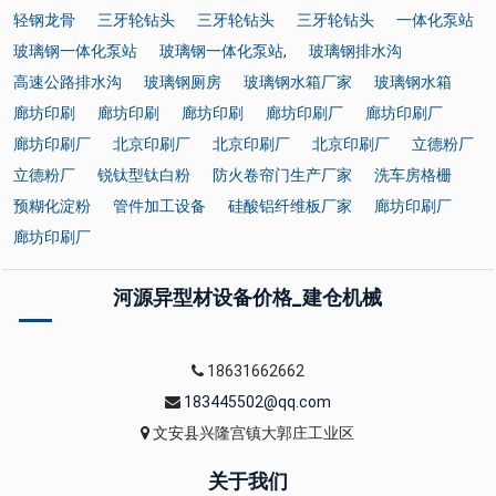
轻钢龙骨
三牙轮钻头
三牙轮钻头
三牙轮钻头
一体化泵站
玻璃钢一体化泵站
玻璃钢一体化泵站,
玻璃钢排水沟
高速公路排水沟
玻璃钢厕房
玻璃钢水箱厂家
玻璃钢水箱
廊坊印刷
廊坊印刷
廊坊印刷
廊坊印刷厂
廊坊印刷厂
廊坊印刷厂
北京印刷厂
北京印刷厂
北京印刷厂
立德粉厂
立德粉厂
锐钛型钛白粉
防火卷帘门生产厂家
洗车房格栅
预糊化淀粉
管件加工设备
硅酸铝纤维板厂家
廊坊印刷厂
廊坊印刷厂
河源异型材设备价格_建仓机械
18631662662
183445502@qq.com
文安县兴隆宫镇大郭庄工业区
关于我们