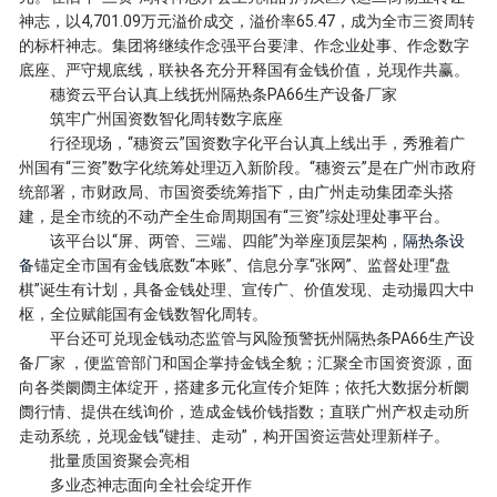
神志，以4,701.09万元溢价成交，溢价率65.47，成为全市三资周转
的标杆神志。集团将继续作念强平台要津、作念业处事、作念数字
底座、严守规底线，联袂各充分开释国有金钱价值，兑现作共赢。
穗资云平台认真上线抚州隔热条PA66生产设备厂家
筑牢广州国资数智化周转数字底座
行径现场，“穗资云”国资数字化平台认真上线出手，秀雅着广
州国有“三资”数字化统筹处理迈入新阶段。“穗资云”是在广州市政府
统部署，市财政局、市国资委统筹指下，由广州走动集团牵头搭
建，是全市统的不动产全生命周期国有“三资”综处理处事平台。
该平台以“屏、两管、三端、四能”为举座顶层架构，
隔热条设
备
锚定全市国有金钱底数“本账”、信息分享“张网”、监督处理“盘
棋”诞生有计划，具备金钱处理、宣传广、价值发现、走动撮四大中
枢，全位赋能国有金钱数智化周转。
平台还可兑现金钱动态监管与风险预警抚州隔热条PA66生产设
备厂家 ，便监管部门和国企掌持金钱全貌；汇聚全市国资资源，面
向各类阛阓主体绽开，搭建多元化宣传介矩阵；依托大数据分析阛
阓行情、提供在线询价，造成金钱价钱指数；直联广州产权走动所
走动系统，兑现金钱“键挂、走动”，构开国资运营处理新样子。
批量质国资聚会亮相
多业态神志面向全社会绽开作