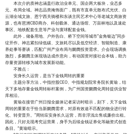
本次介的质神志涵盖行政治业单元、国企两大板块，业态多
元、布局全域。神志品类掩饰面广，既有市直单元散布式光伏、白
云湖全域文旅、恩宁西关骑楼和东谈主民艺术中心等老城文商旅资
源，也有琶洲CBD商办、科创载体、通达场馆、万亩林地以及速处
事区、地铁配套生意等产业与寰球配套金钱。
此外，储备用地、户外告白、桥下空间等城市“金角银边”同步
绽开作。神志紧扣绿低碳、文旅耗尽以及低空经济、智能制造、康
养处事等赛谈，匹配广州产业布局与阛阓投资需求。介会现场调换
激烈，多阛阓主体现场达成作意向，有动国资对接社会本钱，助力
存量资源转移为城市发展新动能。
不雅点：
安身长久运营，是当下金钱周转的重要
主题分享方法，中指控股CEO、中指规划院常务院长黄瑜，结
天下多地存量金钱周转标杆案例，为广州国资阛阓化周转提供业智
库相沿。
黄瑜在接管广州日报全媒体记者采访时暗示，刻下，天下金钱
周转的重要在于恰当新阛阓需求，对原有效途不匹配的物业进行转
化、转变晋升。“周转应安身长久运营，而非浮浅出售或廉价出租。
因此，只好兑现考究运营果，身手为后续金钱证券化等融资式创造
条目。”黄瑜暗示。