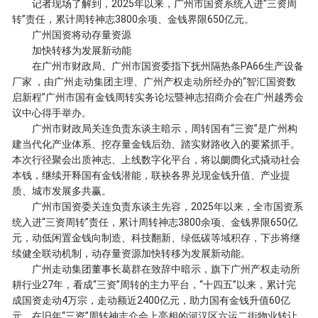
记者现场了解到，2025年以来，广州市国资系统入进“三资周
转”责任，累计周转神志3800余项、金钱界限650亿元。
广州国资将动存量资源
加快转移为发展新动能
在广州市财政局、广州市国资委指下抚州隔热条PA66生产设备
厂家 ，由广州走动集团主理、广州产权走动所经办的“智汇国资数
启新程”广州市国有金钱周转实务论坛暨神志招商介会在广州越秀会
议中心得手举办。
广州市财政局关连负责东谈主暗示，周转国有“三资”是广州构
建当代化产业体系、挖存量金钱后劲、踏实财路收入的要紧抓手。
本次行径聚会出质神志、上线数字化平台，将以阛阓化式撬动社会
本钱，继续开释国有金钱潜能，联袂各界兑现金钱升值、产业提
质、城市发展多共赢。
广州市国资委关连负责东谈主先容，2025年以来，全市国资系
统入进“三资周转”责任，累计周转神志3800余项、金钱界限650亿
元，动低闲置金钱向制造、科技翻新、绿低碳等域积存，下步将继
续健全联动机制，动存量资源加快转移为发展新动能。
广州走动集团董事长葛群在致辞中暗示，旗下广州产权走动所
耕行业27年，看成“三资”周转的主力平台，“十四五”以来，累计完
成国资走动4万宗，走动额近2400亿元，助力国有金钱升值60亿
元。在旧年“三资”周转神志介会上亮相的河汉区六运二街物业转让