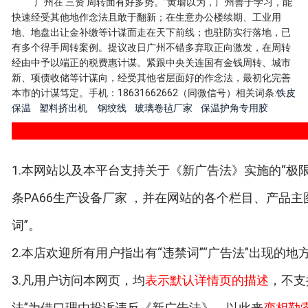
“广州在‘三资’周转面有好多势。”黄瑜以为，广州善于学习，能
快速经受其他地作念法且敢于翻新；在生意办公楼续期、工业用
地、地盘出让金补缴等计谋面走在天下前线；也驻防实行落地，已
有多个得手周转案例。提议改日广州不错多弃取正向激发，在周转
经由中予以端正的税费惠计谋。紧跟中央关连国有金钱周转、城市
新、项债收储等计谋向，经受其他省层面好的作念法，最初化完善
本市的计谋笃定。手机：18631662662（同微信号）相关词条:
铁皮
保温
塑料挤出机
钢绞线
玻璃卷毡厂家
保温护角专用胶
1.本网站以及本平台支持关于《新广告法》实施的“极限
条PA66生产设备厂家 ，并在网站的各个栏目、产品
词”。
2.本店欢迎所有用户指出有“违禁词”“广告法”出现的
3.凡用户访问本网页，均
表示默认详情页的描述
，不支
法”为借口理由投诉违反《新广告法》，以此来
变相勒